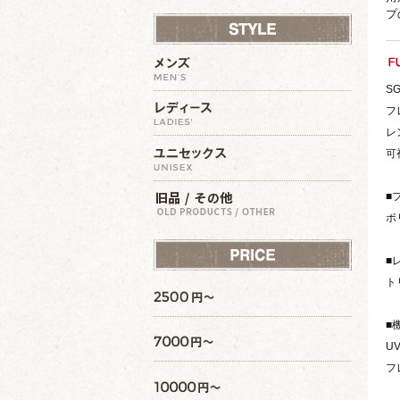
プ
SG
フ
レ
可
■
ポ
■
ト
■
U
フ