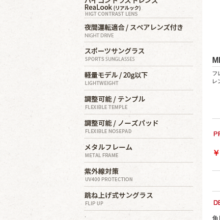
M
フ
レ
￥
.
角