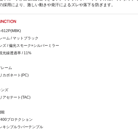
の採用により、激しい動きや発汗によるズレや落下を防ぎます。
-612P(MBK)
レーム / マットブラック
ンズ / 偏光スモーク×シルバーミラー
視光線透過率 / 11%
フレーム
リカボネート(PC)
レンズ
リアセテート(TAC)
機能
V400プロテクション
レキシブルラバーテンプル