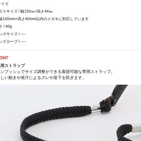
サイズ
ラスサイズ / 幅150㎜×高さ44㎜
幅140mm×高さ40mm以内のメガネに対応しています
 / 40g
ズサイズ / ----
ズカーブ / ----
専用ストラップ
ワンプッシュでサイズ調整ができる着脱可能な専用ストラップ。
激しい動きや発汗によるズレや落下を防ぎます。