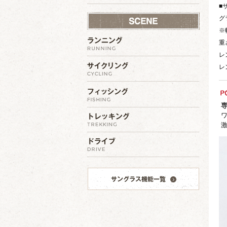
■
グ
※
重さ
レン
レン