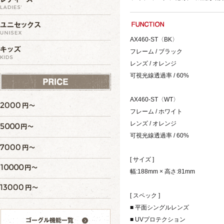
AX460-ST〈BK〉
フレーム / ブラック
レンズ / オレンジ
可視光線透過率 / 60%
AX460-ST〈WT〉
フレーム / ホワイト
レンズ / オレンジ
可視光線透過率 / 60%
[ サイズ ]
幅:188mm × 高さ:81mm
[ スペック ]
■ 平面シングルレンズ
■ UVプロテクション