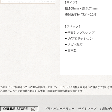
[ サイズ ]
幅:168mm × 高さ:74mm
※対象年齢 / 3才～10才
[ スペック ]
■ 平面シングルレンズ
■ UVプロテクション
■ メガネ対応
■ 日本製
このサイトに掲載されている製品の仕様・デザイン・カラーは予告無く変更される場合がございま
このホームページに掲載されている文章・写真等の無断転載等を禁じます
ONLINE STORE
プライバシーポリシー
サイトマップ
お問い合