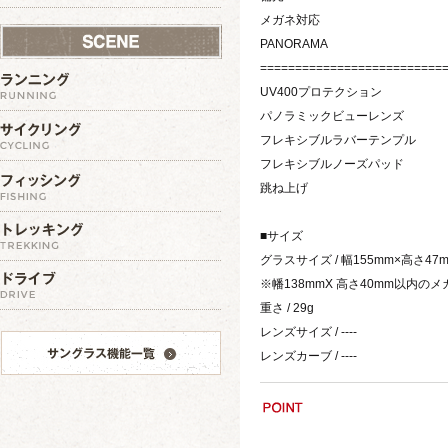
メガネ対応
PANORAMA
==========================
UV400プロテクション
パノラミックビューレンズ
フレキシブルラバーテンプル
フレキシブルノーズパッド
跳ね上げ
■サイズ
グラスサイズ / 幅155mm×高さ47
※幡138mmX 高さ40mm以内
重さ / 29g
レンズサイズ / ----
レンズカーブ / ----