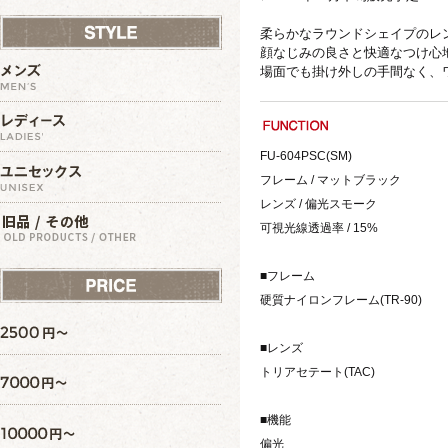
柔らかなラウンドシェイプのレ
顔なじみの良さと快適なつけ心
場面でも掛け外しの手間なく、
FU-604PSC(SM)
フレーム / マットブラック
レンズ / 偏光スモーク
可視光線透過率 / 15%
■フレーム
硬質ナイロンフレーム(TR-90)
■レンズ
トリアセテート(TAC)
■機能
偏光