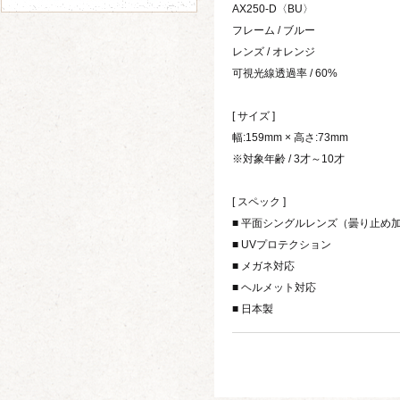
AX250-D〈BU〉
フレーム / ブルー
レンズ / オレンジ
可視光線透過率 / 60%
[ サイズ ]
幅:159mm × 高さ:73mm
※対象年齢 / 3才～10才
[ スペック ]
■ 平面シングルレンズ（曇り止
■ UVプロテクション
■ メガネ対応
■ ヘルメット対応
■ 日本製