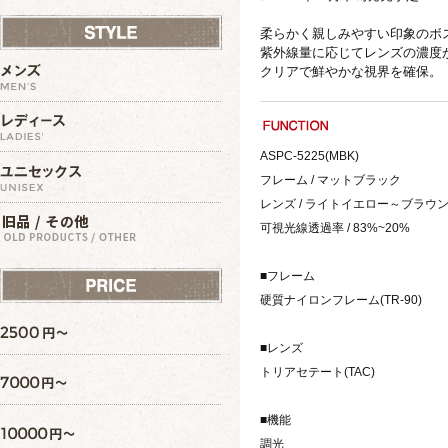
柔らかく親しみやすい印象のボ
紫外線量に応じてレンズの濃度
クリアで鮮やかな視界を確保。
ASPC-5225(MBK)
フレーム / マットブラック
レンズ / ライトイエロー～ブラウ
可視光線透過率 / 83%~20%
■フレーム
硬質ナイロンフレーム(TR-90)
■レンズ
トリアセテート(TAC)
■機能
調光