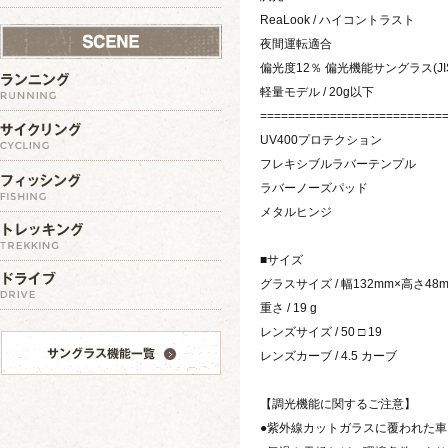
ReaLook / ハイコントラスト
夜間運転適合
偏光度12％ 偏光機能サングラス(J
軽量モデル / 20g以下
==========================
UV400プロテクション
フレキシブルラバーテンプル
ラバーノーズパッド
メタルヒンジ
■サイズ
グラスサイズ / 幅132mm×高さ48
重さ / 19 g
レンズサイズ / 50 □ 19
レンズカーブ / 4.5 カーブ
【調光機能に関するご注意】
●紫外線カットガラスに覆われた