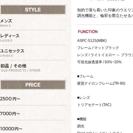
知的で落ち着いた印象のウエリ
調光機能と、輪郭を際立たせる
ASPC-5125(MBK)
フレーム / マットブラック
レンズ / ライトイエロー ～ ブラウ
可視光線透過率 / 83%~20%
■フレーム
硬質ナイロンフレーム(TR-90)
■レンズ
トリアセテート(TAC)
■機能
調光