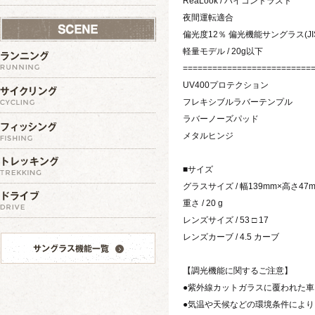
ReaLook / ハイコントラスト
夜間運転適合
偏光度12％ 偏光機能サングラス(J
軽量モデル / 20g以下
==========================
UV400プロテクション
フレキシブルラバーテンプル
ラバーノーズパッド
メタルヒンジ
■サイズ
グラスサイズ / 幅139mm×高さ47
重さ / 20 g
レンズサイズ / 53 □ 17
レンズカーブ / 4.5 カーブ
【調光機能に関するご注意】
●紫外線カットガラスに覆われた
●気温や天候などの環境条件によ