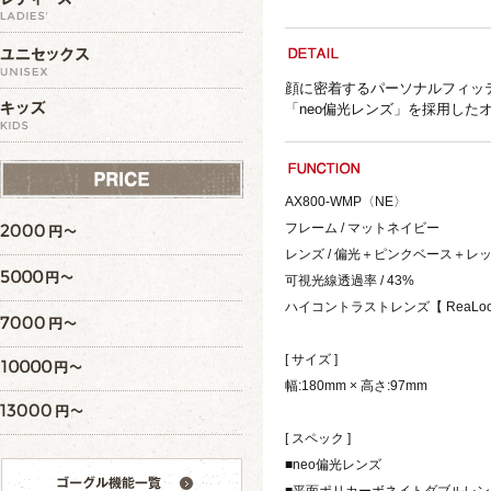
顔に密着するパーソナルフィッ
「neo偏光レンズ」を採用した
AX800-WMP〈NE〉
フレーム / マットネイビー
レンズ / 偏光＋ピンクベース＋レ
可視光線透過率 / 43%
ハイコントラストレンズ【 ReaLoo
[ サイズ ]
幅:180mm × 高さ:97mm
[ スペック ]
■neo偏光レンズ