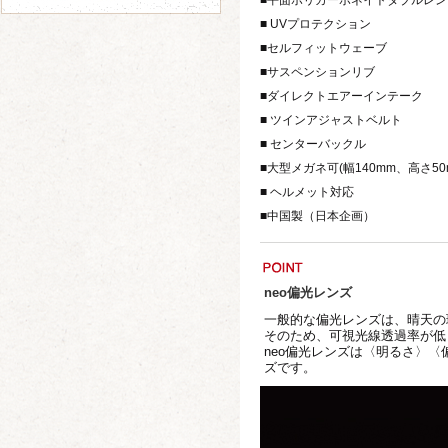
■平面ポリカーボネイトダブルレ
■ UVプロテクション
■セルフィットウェーブ
■サスペンションリブ
■ダイレクトエアーインテーク
■ ツインアジャストベルト
■ センターバックル
■大型メガネ可(幅140mm、高さ5
■ ヘルメット対応
■中国製（日本企画）
neo偏光レンズ
一般的な偏光レンズは、晴天の
そのため、可視光線透過率が低
neo偏光レンズは〈明るさ〉
ズです。